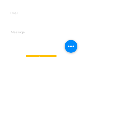
Enter Your Email
Type Your Message Here...
Submit
臺北市信義區基隆路1段432
號7樓之7
Tel.
02-2501-7316
Email.
service@honor-